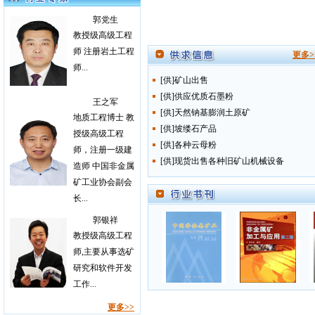
开封市剑强磁选设备厂
郭党生
赣州金环磁选设备有限公司
教授级高级工程
江苏省宜兴市泰和机械有限...
师 注册岩土工程
更多>
上海细创粉体装备有限公司
师...
[供]矿山出售
[供]供应优质石墨粉
王之军
[供]天然钠基膨润土原矿
地质工程博士 教
[供]坡缕石产品
授级高级工程
[供]各种云母粉
师，注册一级建
[供]现货出售各种旧矿山机械设备
造师 中国非金属
矿工业协会副会
长...
郭银祥
教授级高级工程
师,主要从事选矿
研究和软件开发
工作...
更多>>