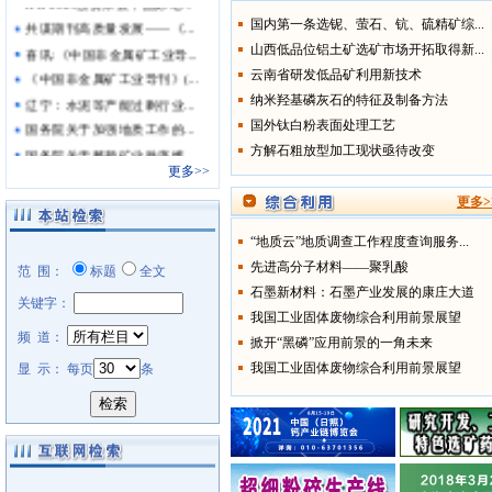
共谋期刊高质量发展——《...
国内第一条选铌、萤石、钪、硫精矿综...
喜讯:《中国非金属矿工业导...
山西低品位铝土矿选矿市场开拓取得新...
《中国非金属矿工业导刊》(...
云南省研发低品矿利用新技术
辽宁：水泥等产能过剩行业...
纳米羟基磷灰石的特征及制备方法
国务院关于加强地质工作的...
国外钛白粉表面处理工艺
国务院关于整顿矿业秩序维...
方解石粗放型加工现状亟待改变
更多>>
国家中长期科学和技术发展...
中国科学院“十五”高技术...
更多>
“地质云”地质调查工作程度查询服务...
先进高分子材料——聚乳酸
范 围：
标题
全文
石墨新材料：石墨产业发展的康庄大道
关键字：
我国工业固体废物综合利用前景展望
频 道：
掀开“黑磷”应用前景的一角未来
我国工业固体废物综合利用前景展望
显 示： 每页
条