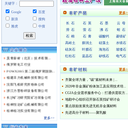
关键字：
Google
百度
更多>
新浪
搜狗
长 石
石 英
石 墨
云 母
雅虎
中搜
2025山东国际矿业装备及煤...
滑 石
萤 石
沸 石
蛭 石
CGIA企业需求服务中心：打...
石 棉
石 膏
碳酸钙
菱镁矿
展示“数字城市”建设硬实力...
高岭土
膨润土
硅藻土
水镁石
甘肃总队找矿突破硕果累累
硅灰石
叶腊石
海泡石
坡缕石
昊青薪材（北京）技术有限...
红柱石
蓝晶石
矽线石
电气石
俄罗斯化工行业
POWX2015 第二届俄罗斯国际...
更多>
福建丰力机械科技有限公司
齐聚全球力量，”碳“索材料未来 | ...
沈阳飞机研究所粉体公司
2020年非金属矿粉体加工及应用技术培...
浙江力普粉碎设备有限公司
CGIA企业需求服务中心：打通供需双方...
长沙矿冶研究院矿冶装备公司
地勘中心组织召开脉石英找矿研讨会
桂林恒达矿山机械有限公司
重点鼓励发展先进无机非金属材料
桂林桂冶实业有限公司
先进高分子材料——聚乳酸
潍坊正远粉体工程设备有限...
更多>>
合肥中亚建材装备有限责任...
江苏省扬中市汉邦包装材料厂