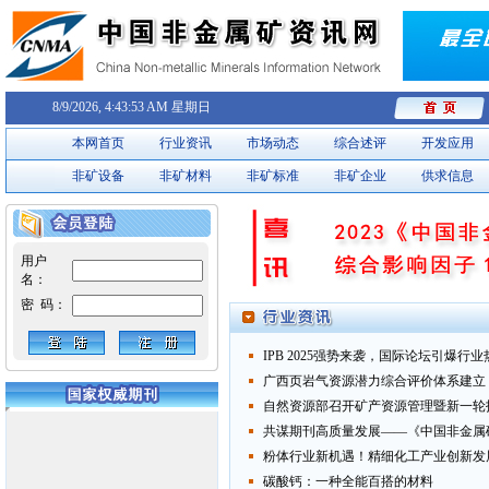
8/9/2026, 4:43:54 AM 星期日
本网首页
行业资讯
市场动态
综合述评
开发应用
非矿设备
非矿材料
非矿标准
非矿企业
供求信息
用户
名：
密 码：
IPB 2025强势来袭，国际论坛引爆行业
广西页岩气资源潜力综合评价体系建立
自然资源部召开矿产资源管理暨新一轮找矿
共谋期刊高质量发展——《中国非金属矿工
粉体行业新机遇！精细化工产业创新发展实
碳酸钙：一种全能百搭的材料