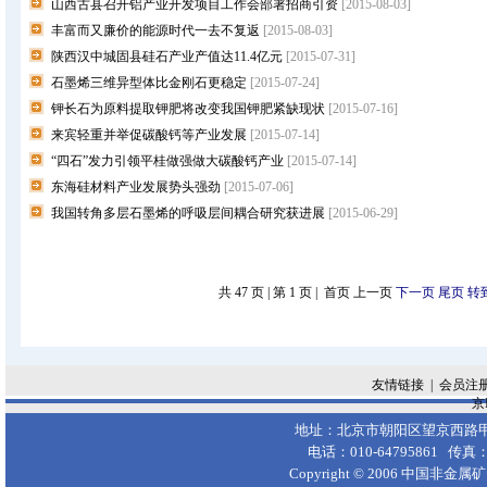
山西古县召开铝产业开发项目工作会部署招商引资
[2015-08-03]
丰富而又廉价的能源时代一去不复返
[2015-08-03]
陕西汉中城固县硅石产业产值达11.4亿元
[2015-07-31]
石墨烯三维异型体比金刚石更稳定
[2015-07-24]
钾长石为原料提取钾肥将改变我国钾肥紧缺现状
[2015-07-16]
来宾轻重并举促碳酸钙等产业发展
[2015-07-14]
“四石”发力引领平桂做强做大碳酸钙产业
[2015-07-14]
东海硅材料产业发展势头强劲
[2015-07-06]
我国转角多层石墨烯的呼吸层间耦合研究获进展
[2015-06-29]
共 47 页 | 第 1 页 | 首页 上一页
下一页
尾页
转
友情链接
|
会员注
京I
地址：北京市朝阳区望京西路甲50
电话：010-64795861 传真：
Copyright © 2006
中国非金属矿