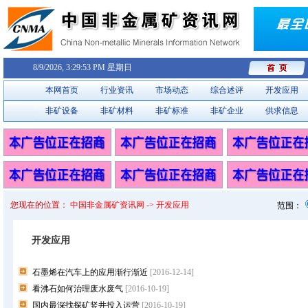
8/9/2026, 3:29:53 PM 星期日
本网首页
行业资讯
市场动态
综合述评
开发应用
非矿设备
非矿材料
非矿标准
非矿企业
供求信息
您现在的位置：
中国非金属矿资讯网 -> 开发应用
范围：
开发应用
石墨烯在汽车上的应用渐行渐近
[2016-12-14]
看沸石如何治理废水废气
[2016-10-19]
国内最深找探矿竖井投入运营
[2016-10-19]