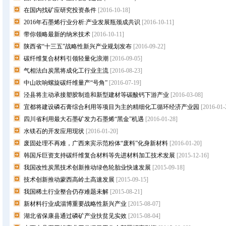
在国内找矿应研究投资条件
[2016-10-18]
2016年石墨烯行业分析:产业发展瓶颈成共识
[2016-10-11]
带你领略最新的纳米技术
[2016-10-11]
陕西省“十三五”战略性新兴产业规划发布
[2016-09-22]
碳纤维复合材料引领轻量化浪潮
[2016-09-05]
气相法白炭黑将成化工行业主流
[2016-08-23]
中山吹响螺旋碳纤维量产“号角”
[2016-07-19]
泾县将主动承接塑胶制造和新型建材等碳酸钙下游产业
[2016-03-08]
宜都将建设磷石膏综合利用等项目为主的精细化工循环经济产业园
[2016-01-
四川省利用最大石墨矿发力石墨烯“黑金”机遇
[2016-01-28]
水镁石的开发应用现状
[2016-01-20]
废固处理不再难，广西来宾示范粉体“废料”化身新材料
[2016-01-20]
韩国斥巨资支持碳纤维复合材料等先进材料加工技术发展
[2015-12-16]
我国改性炭黑技术创新推动绿色轮胎业快速发展
[2015-09-18]
技术创新推动蒙西高岭土高速发展
[2015-09-15]
我国稀土行业整合仍存难题未解
[2015-08-21]
新材料行业成淄博重要战略性新兴产业
[2015-08-07]
湖北省保康县通过磷矿产业扶贫见实效
[2015-08-04]