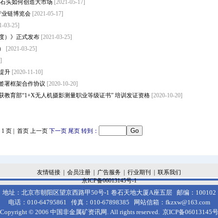
等小石头如何创造大市场
[2021-05-17]
钙产业链博览会
[2021-05-17]
1-03-25]
年度）》正式发布
[2021-03-25]
度）
[2021-03-25]
]
提升
[2020-11-10]
签署框架合作协议
[2020-10-20]
教育部“1+X无人机摄影测量职业等级证书” 培训发证资格
[2020-10-20]
 第 1 页 | 首页 上一页
下一页
尾页
转到：
友情链接
|
会员注册
|
广告服务
|
行业期刊
|
联系我们
京ICP备06013145号-1
地址：北京市朝阳区望京西路甲50号-1 卷石天地大厦A座五层 邮编：100102
电话：010-64795861 传真：010-67898385 网站信箱
：
fkzxw@163.com
Copyright © 2006
中国非金属矿资讯网.
All rights reserved.
京
ICP
备06013145