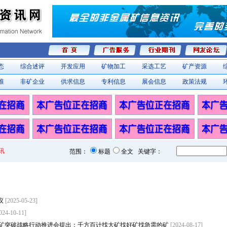
态
综合述评
开发应用
矿物加工
采选工艺
矿产资源
准
非矿企业
供求信息
专利信息
展会信息
政策法规
讯
范围：
标题
全文 关键字：
热议
[2025-05-23]
024-10-11]
矿突破战略行动推进会提出：千方百计找大矿找好矿找急需的矿
[2024-08-17]