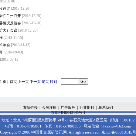
019-02-18]
收通过
[2018-12-20]
会在兰州召开
[2018-12-20]
委情况反馈会
[2018-12-20]
扩大）会议
[2018-12-20]
作
[2018-11-15]
学术年会
[2018-11-13]
开
[2018-09-03]
[2018-08-13]
第 1 页 | 首页 上一页
下一页
尾页
转到：
友情链接
|
会员注册
|
广告服务
|
行业期刊
|
联系我们
京ICP备06013145号-1
地址：北京市朝阳区望京西路甲50号-1 卷石天地大厦A座五层 邮编：100102
电话：010-64795861 传真：010-67898385 网站信箱
：
fkzxw@163.com
Copyright © 2006
中国非金属矿资讯网.
All rights reserved.
京
ICP
备06013145