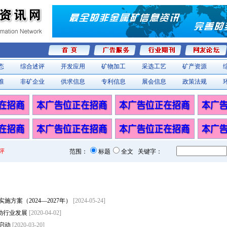
态
综合述评
开发应用
矿物加工
采选工艺
矿产资源
准
非矿企业
供求信息
专利信息
展会信息
政策法规
评
范围：
标题
全文 关键字：
方案（2024—2027年）
[2024-05-24]
推动行业发展
[2020-04-02]
启动
[2020-03-20]