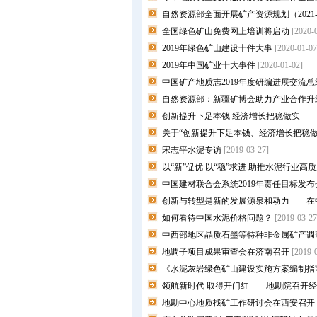
自然资源部全面开展矿产资源规划（2021-
全国绿色矿山免费网上培训将启动
[2020-
2019年绿色矿山建设十件大事
[2020-01-07
2019年中国矿业十大事件
[2020-01-02]
中国矿产地质志2019年度研编进展交流
自然资源部：新疆矿博会助力产业合作升
创新提升下足本钱 经济增长把稳做实—
关于“创新提升下足本钱、经济增长把稳
宋志平水泥专访
[2019-03-27]
以“新”促优 以“稳”求进 助推水泥行业高
中国建材联合会系统2019年责任目标发
创新与转型是新的发展源泉和动力——在中
如何看待中国水泥价格问题？
[2019-03-27
中西部地区晶质石墨等特种非金属矿产调
地调子项目成果审查会在济南召开
[2019-
《水泥灰岩绿色矿山建设实施方案编制指
领航新时代 取得开门红——地勘院召开
地勘中心地质找矿工作研讨会在西安召开